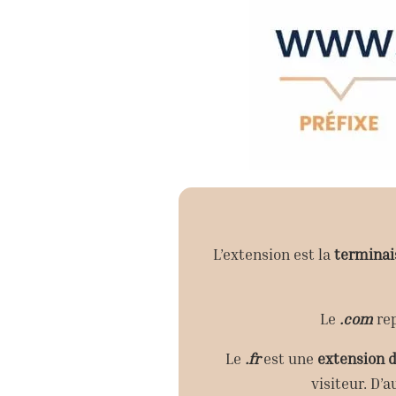
L’extension est la
terminai
Le
.com
rep
Le
.fr
est une
extension d
visiteur. D’